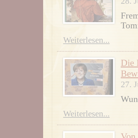
28. 
Frem
Tomm
Weiterlesen...
Die 
Bewe
27. 
Wund
Weiterlesen...
Von 