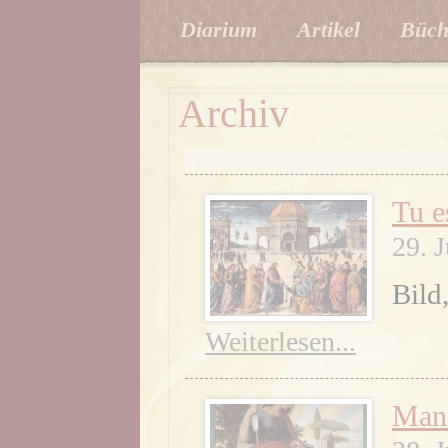
Diarium
Artikel
Büch
Archiv
Tu e
29. 
Bild
Weiterlesen...
Mani