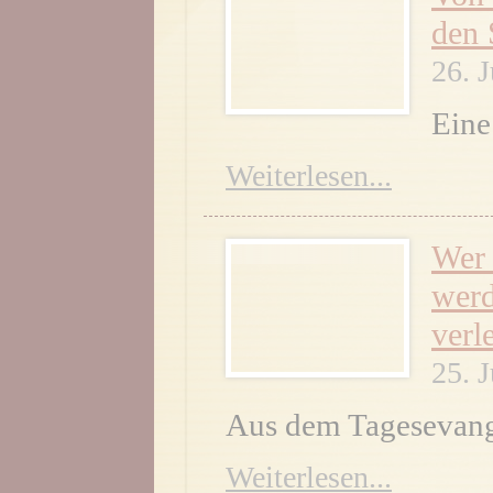
den 
26. 
Eine
Weiterlesen...
Wer 
werd
verl
25. 
Aus dem Tagesevang
Weiterlesen...