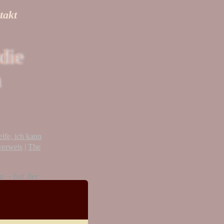
takt
die
elfe, ich kann
verweis
|
The
n – hat der
itrag zu
Don