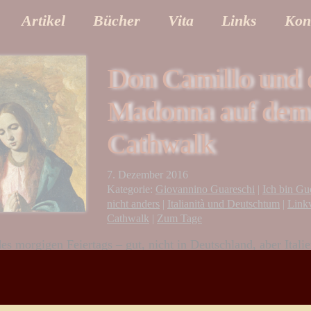
Artikel
Bücher
Vita
Links
Kon
Don Camillo und 
Madonna auf dem
Cathwalk
7. Dezember 2016
Kategorie:
Giovannino Guareschi
|
Ich bin Gu
nicht anders
|
Italianità und Deutschtum
|
Link
Cathwalk
|
Zum Tage
es morgigen Feiertags – gut, nicht in Deutschland, aber Italie
ch einmal den vor nicht allzu langer Zeit veröffentlichten Be
 der Madonna herausgestöbert und dort veröffentlicht.