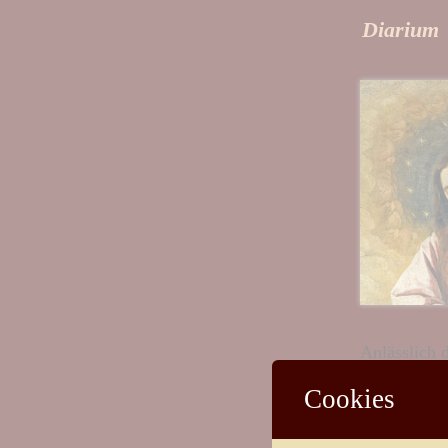
Diarium
Anlässlich d
Cathwalk no
Cookies
Camillo und