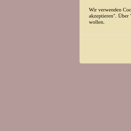
Wir verwenden Cook
Teilen
akzeptieren". Über
Facebook
T
wollen.
Die Komment
«
Nikolaus 2.