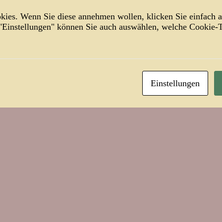
ies. Wenn Sie diese annehmen wollen, klicken Sie einfach a
 "Einstellungen" können Sie auch auswählen, welche Cookie
witter
are sind geschlossen.
0
Frankenberger, Grillo und das Elend des Quantität
Einstellungen