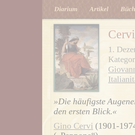
Diarium
Artikel
Büch
Cervi
1. Dez
Kategor
Giovann
Italian
»Die häufigste Augener
den ersten Blick.«
Gino Cervi
(1901-1974)