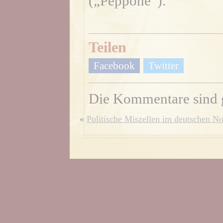
(„Peppone“).
Teilen
Facebook
Twitter
Die Kommentare sind 
«
Politische Miszellen im deutschen N