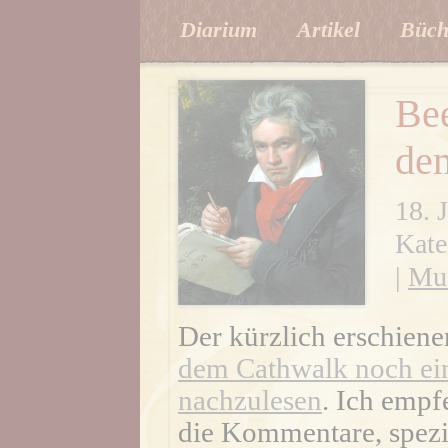
Diarium
Artikel
Büch
Be
de
18. 
Kate
|
Mu
Der kürzlich erschien
dem Cathwalk noch ein
nachzulesen
. Ich empf
die Kommentare, spezi