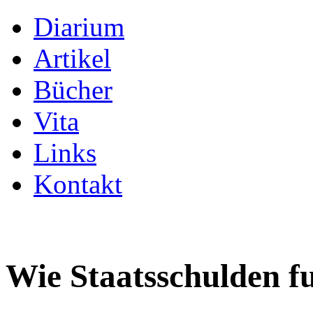
Diarium
Artikel
Bücher
Vita
Links
Kontakt
Wie Staatsschulden f