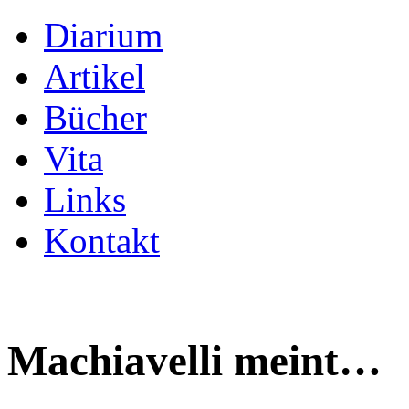
Diarium
Artikel
Bücher
Vita
Links
Kontakt
Machiavelli meint…