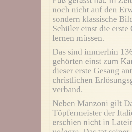
Fuß gefasst hat. In Zei
noch nicht auf den E
sondern klassische Bil
Schüler einst die ers
lernen müssen.
Das sind immerhin 136
gehörten einst zum Kan
dieser erste Gesang an
christlichen Erlösung
verband.
Neben Manzoni gilt Dan
Töpfermeister der Ital
erschien nicht in Late
volgare
. Das tat seine