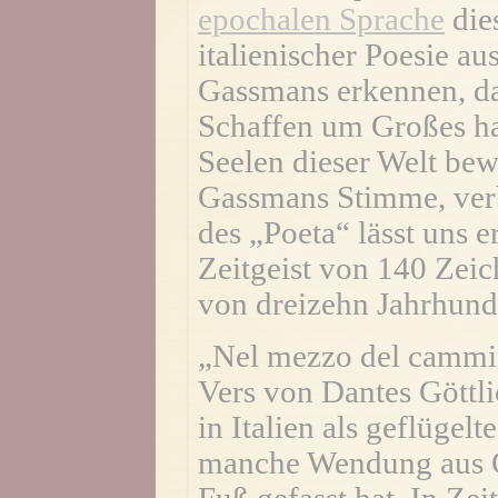
epochalen Sprache
die
italienischer Poesie a
Gassmans erkennen, das
Schaffen um Großes ha
Seelen dieser Welt bew
Gassmans Stimme, ver
des „Poeta“ lässt uns e
Zeitgeist von 140 Zeic
von dreizehn Jahrhund
„Nel mezzo del cammin 
Vers von Dantes Göttli
in Italien als geflügel
manche Wendung aus G