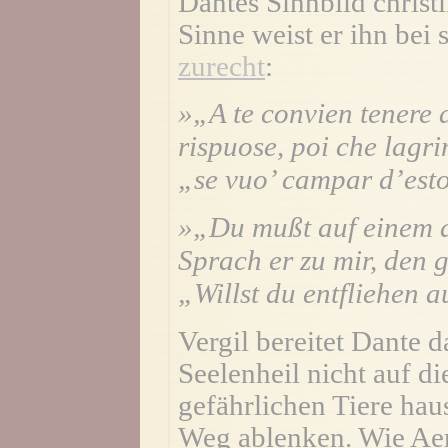
Dantes Sinnbild christ
Sinne weist er ihn bei
zurecht
:
»„A te convien tenere 
rispuose, poi che lagri
„se vuo’ campar d’est
»„Du mußt auf einem a
Sprach er zu mir, den
„Willst du entfliehen 
Vergil bereitet Dante d
Seelenheil nicht auf di
gefährlichen Tiere ha
Weg ablenken. Wie Aen