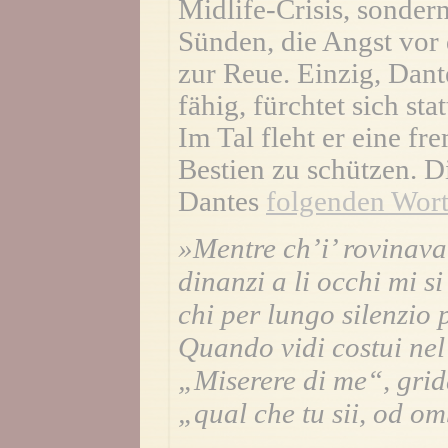
Midlife-Crisis, sondern
Sünden, die Angst vor 
zur Reue. Einzig, Dant
fähig, fürchtet sich st
Im Tal fleht er eine fr
Bestien zu schützen. 
Dantes
folgenden Wor
»Mentre ch’i’ rovinava
dinanzi a li occhi mi si
chi per lungo silenzio 
Quando vidi costui nel
„Miserere di me“, grida
„qual che tu sii, od o