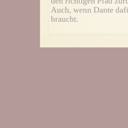
den richtigen Pfad zu
Auch, wenn Dante dafür
braucht.