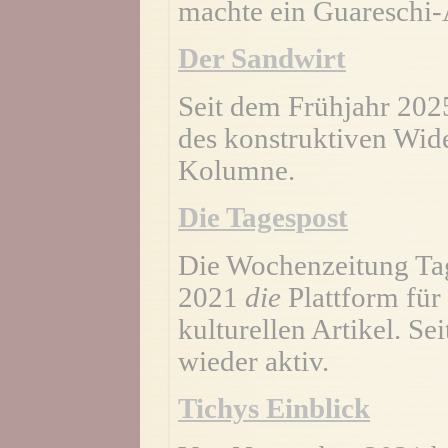
machte ein Guareschi-A
Der Sandwirt
Seit dem Frühjahr 202
des konstruktiven Wid
Kolumne.
Die Tagespost
Die Wochenzeitung Tag
2021
die
Plattform für
kulturellen Artikel. Se
wieder aktiv.
Tichys Einblick