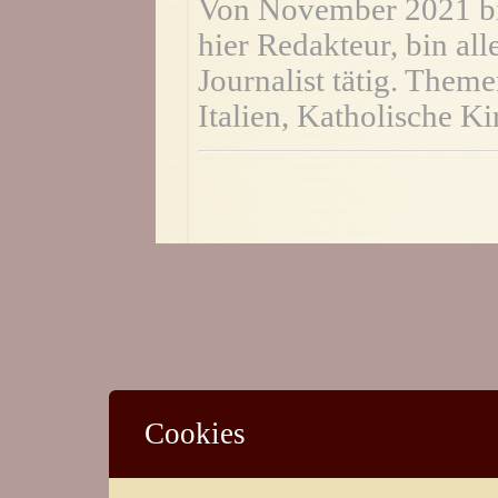
Von November 2021 bi
hier Redakteur, bin all
Journalist tätig. Them
Italien, Katholische Ki
Cookies