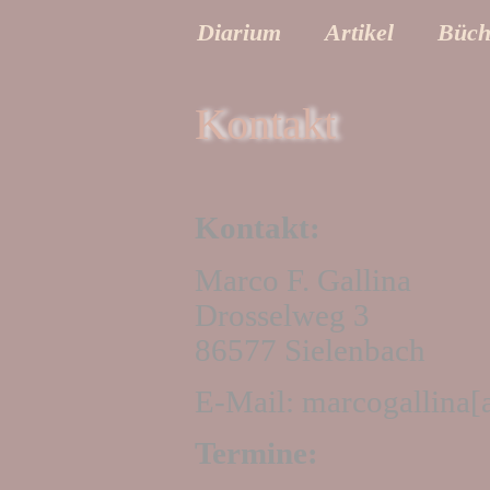
Diarium
Artikel
Büch
Kontakt
Kontakt:
Marco F. Gallina
Drosselweg 3
86577 Sielenbach
E-Mail: marcogallina[
Termine: