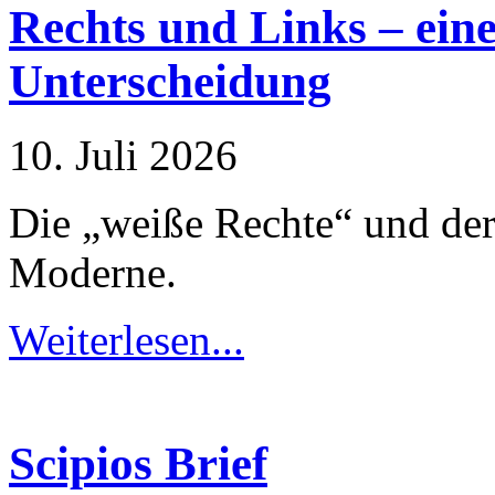
Rechts und Links – ein
Notwendig
Diese
Unterscheidung
Cookies
sind nicht
optional.
Sie werden
10. Juli 2026
benötigt,
damit die
Website
Die „weiße Rechte“ und der
funktioniert.
Moderne.
Statistik
Mit diesen
Weiterlesen...
Cookies
können wir die
Funktionsweise
und Struktur
der Website
auf Basis der
Scipios Brief
Nutzung
verbessern.