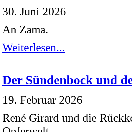
30. Juni 2026
Erfahrung
Damit unsere
Website
An Zama.
während
Ihres Besuchs
so gut wie
Weiterlesen...
möglich
funktioniert.
Wenn Sie
diese Cookies
ablehnen,
verschwinden
Der Sündenbock und de
einige
Funktionen
von der
Website.
19. Februar 2026
Marketing
René Girard und die Rückkeh
Indem Sie uns Ihre
Interessen und Ihr
Opferwelt.
Verhalten beim