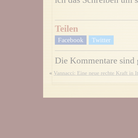
Teilen
Facebook
Twitter
Die Kommentare sind 
«
Vannacci: Eine neue rechte Kraft in I