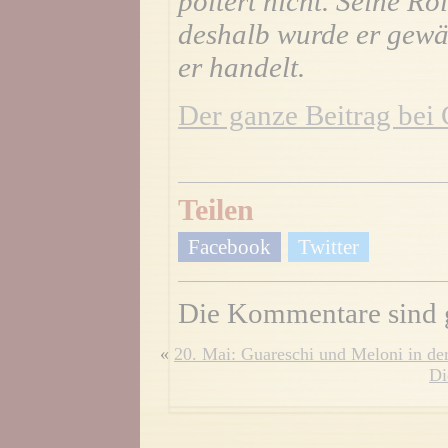
poltert nicht. Seine Rol
deshalb wurde er gewäh
er handelt.
Der ganze Beitrag bei 
Teilen
Facebook
Twitter
Die Kommentare sind 
«
20. Mai: Guareschi und Meloni in de
Di