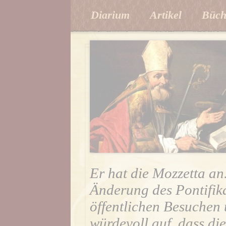
Diarium
Artikel
Büch
Er hat die Mozzetta an.
Änderung des Pontifikat
öffentlichen Besuchen 
würdevoll auf, dass di