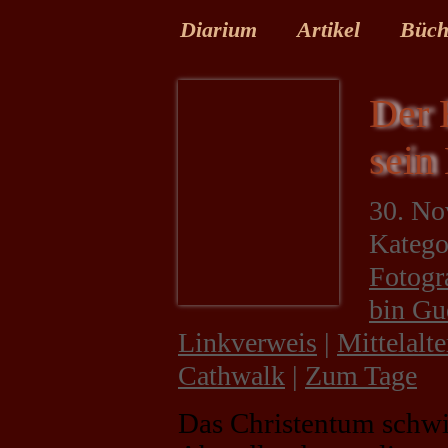
Diarium
Artikel
Büch
Der 
sein
30. No
Katego
Fotogr
bin Gue
Linkverweis
|
Mittelalte
Cathwalk
|
Zum Tage
Das Christentum schwi