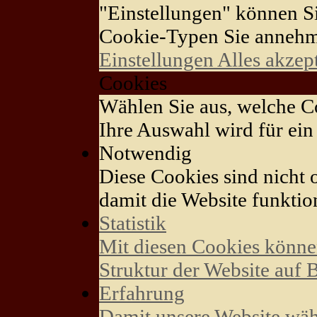
"Einstellungen" können S
Cookie-Typen Sie annehm
Einstellungen
Alles akzep
Cookies
Wählen Sie aus, welche Co
Ihre Auswahl wird für ein 
Notwendig
Diese Cookies sind nicht o
damit die Website funktion
Statistik
Mit diesen Cookies könne
Struktur der Website auf 
Erfahrung
Damit unsere Website wäh