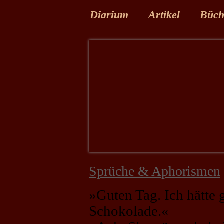
Diarium
Artikel
Büch
Sprüche & Aphorismen
»Guten Tag. Ich hätte 
Schokolade.«