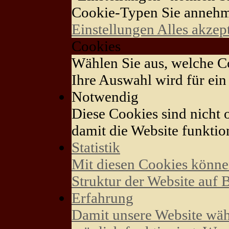
Cookie-Typen Sie annehm
Einstellungen
Alles akzep
Cookies
Wählen Sie aus, welche Co
Ihre Auswahl wird für ein 
Notwendig
Diese Cookies sind nicht o
damit die Website funktion
Statistik
Mit diesen Cookies könne
Struktur der Website auf 
Erfahrung
Damit unsere Website wäh