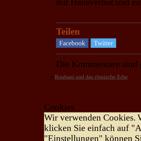
mit Hausverbot und ei
Teilen
Facebook
Twitter
Die Kommentare sind 
«
Rouhani und das römische Erbe
Cookies
Wir verwenden Cookies. 
klicken Sie einfach auf "A
"Einstellungen" können S