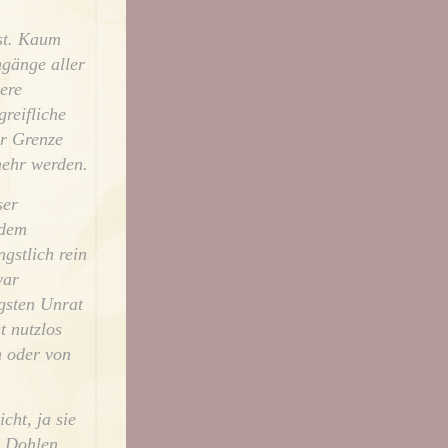
ast. Kaum
gänge aller
ere
reifliche
er Grenze
 mehr werden.
ser
 dem
gstlich rein
war
gsten Unrat
t nutzlos
n oder von
ht, ja sie
e Dohlen.