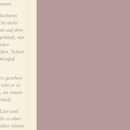
ommen.
lachtens
cht mehr
att auf dem
gehäuft, nur
maden
ißen. Schon
Weinfaß
tes gesehen
lebt er in
s, an einem
chloß.
 Last und
ht es aber
früher immer