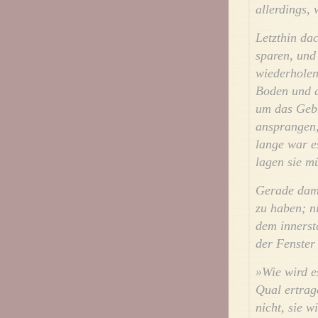
allerdings, 
Letzthin da
sparen, und
wiederholen
Boden und a
um das Gebr
ansprangen,
lange war e
lagen sie m
Gerade dama
zu haben; n
dem innerst
der Fenster
»Wie wird e
Qual ertrag
nicht, sie w