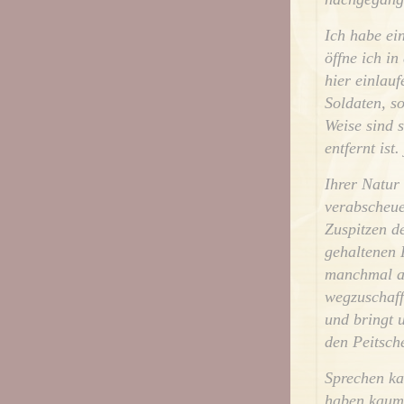
Ich habe ei
öffne ich i
hier einlau
Soldaten, s
Weise sind 
entfernt ist
Ihrer Natur
verabscheue
Zuspitzen de
gehaltenen 
manchmal au
wegzuschaff
und bringt 
den Peitsche
Sprechen ka
haben kaum 