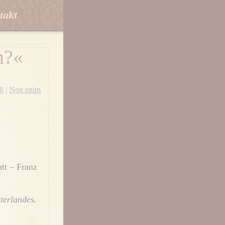
takt
n?«
li
|
Non enim
tt – Franz
aterlandes.