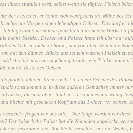
was ihnen einfallen wird, selbst wenn sie täglich Fleisch bek
chte der Fleischer, er könne sich wenigstens die Mühe des Sch
 brachte am Morgen einen lebendigen Ochsen. Das darf er ni
. Ich lag wohl eine Stunde ganz hinten in meiner Werkstatt pl
lle meine Kleider, Decken und Polster hatte ich über mir auf
üll des Ochsen nicht zu hören, den von allen Seiten die No
 um mit den Zähnen Stücke aus seinem warmen Fleisch zu re
s still ehe ich mich auszugehen getraute; wie Trinker um ein 
üde um die Reste des Ochsen.
ls glaubte ich den Kaiser selbst in einem Fenster des Palas
iemals sonst kommt er in diese äußeren Gemächer, immer nur 
en Garten; diesmal aber stand er, so schien es mir wenigsten
 und blickte mit gesenktem Kopf auf das Treiben vor seinem S
s werden?« fragen wir uns alle. »Wie lange werden wir diese
en? Der kaiserliche Palast hat die Nomaden angelockt, verste
ieder zu vertreiben. Das Tor bleibt verschlossen; die Wache, 