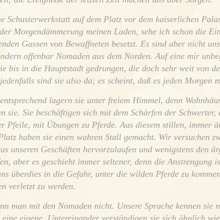
ne Schusterwerkstatt auf dem Platz vor dem kaiserlichen Pal
n der Morgendämmerung meinen Laden, sehe ich schon die Ein
fenden Gassen von Bewaffneten besetzt. Es sind aber nicht uns
ondern offenbar Nomaden aus dem Norden. Auf eine mir unbeg
sie bis in die Hauptstadt gedrungen, die doch sehr weit von d
. jedenfalls sind sie also da; es scheint, daß es jeden Morgen
 entsprechend lagern sie unter freiem Himmel, denn Wohnhäu
n sie. Sie beschäftigen sich mit dem Schärfen der Schwerter,
r Pfeile, mit Übungen zu Pferde. Aus diesem stillen, immer än
Platz haben sie einen wahren Stall gemacht. Wir versuchen z
s unseren Geschäften hervorzulaufen und wenigstens den är
en, aber es geschieht immer seltener, denn die Anstrengung is
uns überdies in die Gefahr, unter die wilden Pferde zu komme
n verletzt zu werden.
nn man mit den Nomaden nicht. Unsere Sprache kennen sie nic
eine eigene. Untereinander verständigen sie sich ähnlich wi