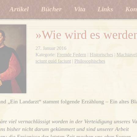
Artikel
Bücher
Vita
Links
Kon
»Wie wird es werde
27. Januar 2016
Kategorie:
Fremde Federn
|
Historisches
|
Machiavel
sciunt quid faciunt
|
Philosophisches
d „Ein Landarzt“ stammt folgende Erzählung – Ein altes Bla
wäre viel vernachlässigt worden in der Verteidigung unseres V
ns bisher nicht darum gekümmert und sind unserer Arbeit
n; die Ereignisse der letzten Zeit machen uns aber Sorgen.