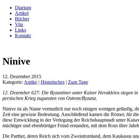
Diarium
Artikel
Bücher
Vita
Links
Kontakt
Ninive
12. Dezember 2015
Kategorie:
Antike
|
Historisches
|
Zum Tage
12. Dezember 627: Die Byzantiner unter Kaiser Herakleios siegen in 
persischen Krieg zugunsten von Ostrom/Byzanz.
Ninive ist als Name vermutlich nur noch einigen wenigen geläufig, d
Zeit eine gewisse Bedeutung. Anschließend kamen die Römer, für die d
diese Entwicklung in der Verlegung der Reichshauptstadt unter Kaise
mächtiger und ebenbürtiger Feind erstanden, mit dem Rom über Jahrhu
Die Parther, deren Reich sich vom Zweistromland, dem Kaukasus und 