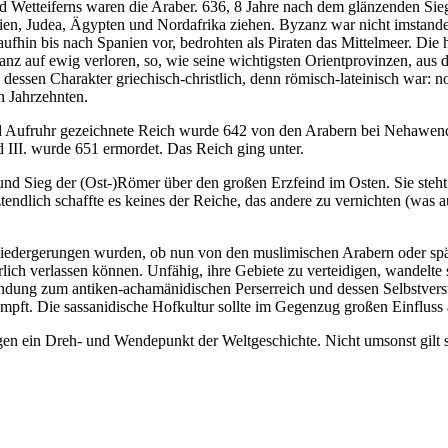
 Wetteiferns waren die Araber. 636, 8 Jahre nach dem glänzenden Sie
en, Judea, Ägypten und Nordafrika ziehen. Byzanz war nicht imstande,
fhin bis nach Spanien vor, bedrohten als Piraten das Mittelmeer. Die 
anz auf ewig verloren, so, wie seine wichtigsten Orientprovinzen, aus
dessen Charakter griechisch-christlich, denn römisch-lateinisch war: 
n Jahrzehnten.
nd Aufruhr gezeichnete Reich wurde 642 von den Arabern bei Nehawend
 III. wurde 651 ermordet. Das Reich ging unter.
 und Sieg der (Ost-)Römer über den großen Erzfeind im Osten. Sie steh
ztendlich schaffte es keines der Reiche, das andere zu vernichten (was 
zt niedergerungen wurden, ob nun von den muslimischen Arabern oder s
lich verlassen können. Unfähig, ihre Gebiete zu verteidigen, wandelte 
dung zum antiken-achamänidischen Perserreich und dessen Selbstverstä
ft. Die sassanidische Hofkultur sollte im Gegenzug großen Einfluss a
en ein Dreh- und Wendepunkt der Weltgeschichte. Nicht umsonst gilt s