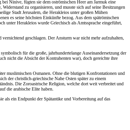
g bei Ninive, fügten sie dem oströmischen Heer am Jarmuk eine
 Widerstand zu organisieren, und musste sich auf seine Besitzungen
heilige Stadt Jerusalem, die Herakleios unter großen Mühen
 denen es seine höchsten Einkünfte bezog. Aus dem spätrömischen
noch unter Herakleios wurde Griechisch als Amtssprache eingeführt,
 vernichtend geschlagen. Der Ansturm war nicht mehr aufzuhalten,
t symbolisch für die große, jahrhundertelange Auseinandersetzung der
auch nicht die Absicht der Kontrahenten war), doch gereichte ihre
päter muslimischen Osmanen. Ohne die blutigen Konfrontationen und
sich der christlich-griechische Nahe Osten später zu einem
ndnis. Die Zoroastrische Religion, welche dort weit verbreitet und
uf die arabische Elite haben.
ie als ein Endpunkt der Spätantike und Vorbereitung auf das