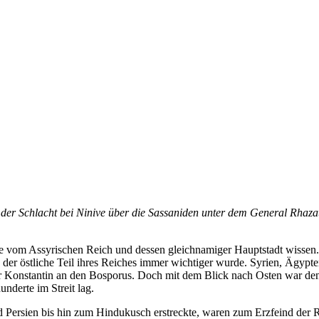
der Schlacht bei Ninive über die Sassaniden unter dem General Rhazates
ie vom Assyrischen Reich und dessen gleichnamiger Hauptstadt wissen. 
er östliche Teil ihres Reiches immer wichtiger wurde. Syrien, Ägypten
r Konstantin an den Bosporus. Doch mit dem Blick nach Osten war den R
nderte im Streit lag.
Persien bis hin zum Hindukusch erstreckte, waren zum Erzfeind der R