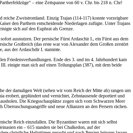
artherfeldzüge“ – eine Zeitspanne von 60 v. Chr. bis 218 n. Chr!
d reiche Zweistromland. Einzig Trajan (114-117) konnte vorzeigbare
iser den Parthern entscheidende Niederlagen zufügte. Unter Trajans
nigte sich auf den Euphrat als Grenze.
 sofort ausnutzen. Der persische Fürst Ardaschir I., ein Fürst aus dem
persische Großreich (das erste war von Alexander dem Großen zerstört
e, aus der Ardaschdir I. stammte.
llen Friedensverhandlungen. Ende des 3. und im 4. Jahrhundert kam
II. einigte man sich auf einen Teilungsplan (387), mit dem beide
che der damaligen Welt (sehen wir vom Reich der Mitte ab) rangen um
a erobert, geplündert und vernichtet, Zehntausende deportiert und
ive ausholen. Die Kriegsschauplätze zogen sich vom Schwarzen Meer
ch Überraschungsangriffe und neue Allianzen an den Persern rächen.
ische Reich einzufallen. Die Byzantiner waren mit sich selbst
leinasien ein – 615 standen sie bei Chalkedon, auf der
ere christliche Heligtümer geraubt und nach Persien bringen lassen.