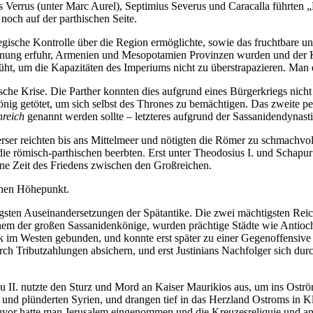
Verrus (unter Marc Aurel), Septimius Severus und Caracalla führten „P
noch auf der parthischen Seite.
ische Kontrolle über die Region ermöglichte, sowie das fruchtbare un
ehnung erfuhr, Armenien und Mesopotamien Provinzen wurden und der Ka
 um die Kapazitäten des Imperiums nicht zu überstrapazieren. Man ei
ische Krise. Die Parther konnten dies aufgrund eines Bürgerkriegs nicht
könig getötet, um sich selbst des Thrones zu bemächtigen. Das zweite 
nreich
genannt werden sollte – letzteres aufgrund der Sassanidendynasti
ser reichten bis ans Mittelmeer und nötigten die Römer zu schmachvo
e römisch-parthischen beerbten. Erst unter Theodosius I. und Schapur I
ine Zeit des Friedens zwischen den Großreichen.
schen Höhepunkt.
igsten Auseinandersetzungen der Spätantike. Die zwei mächtigsten Rei
em der großen Sassanidenkönige, wurden prächtige Städte wie Antiochi
itik im Westen gebunden, und konnte erst später zu einer Gegenoffens
ch Tributzahlungen absichern, und erst Justinians Nachfolger sich dur
u II. nutzte den Sturz und Mord an Kaiser Maurikios aus, um ins Oström
en und plünderten Syrien, und drangen tief in das Herzland Ostroms in K
uvor hatte man Jerusalem eingenommen und die Kreuzesreliquie und and