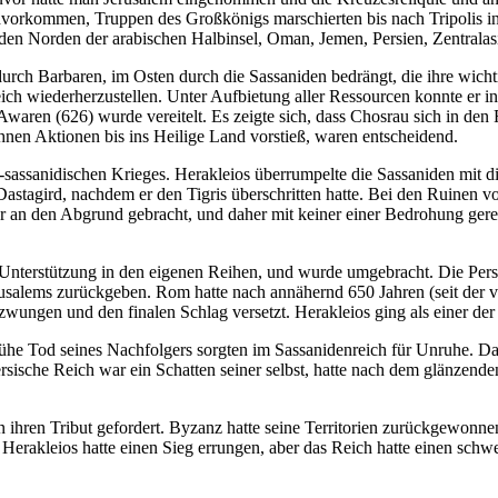
vorkommen, Truppen des Großkönigs marschierten bis nach Tripolis in
 den Norden der arabischen Halbinsel, Oman, Jemen, Persien, Zentralas
rch Barbaren, im Osten durch die Sassaniden bedrängt, die ihre wichtig
eich wiederherzustellen. Unter Aufbietung aller Ressourcen konnte er i
waren (626) wurde vereitelt. Es zeigte sich, dass Chosrau sich in den
ühnen Aktionen bis ins Heilige Land vorstieß, waren entscheidend.
sassanidischen Krieges. Herakleios überrumpelte die Sassaniden mit di
tagird, nachdem er den Tigris überschritten hatte. Bei den Ruinen v
r an den Abgrund gebracht, und daher mit keiner einer Bedrohung gerec
nterstützung in den eigenen Reihen, und wurde umgebracht. Die Perser
erusalems zurückgeben. Rom hatte nach annähernd 650 Jahren (seit der v
zwungen und den finalen Schlag versetzt. Herakleios ging als einer der
ühe Tod seines Nachfolgers sorgten im Sassanidenreich für Unruhe. Da
sische Reich war ein Schatten seiner selbst, hatte nach dem glänzende
en ihren Tribut gefordert. Byzanz hatte seine Territorien zurückgewon
erakleios hatte einen Sieg errungen, aber das Reich hatte einen schw