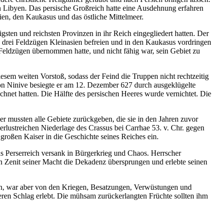
 Libyen. Das persische Großreich hatte eine Ausdehnung erfahren
ien, den Kaukasus und das östliche Mittelmeer.
sten und reichsten Provinzen in ihr Reich eingegliedert hatten. Der
n drei Feldzügen Kleinasien befreien und in den Kaukasus vordringen
 Feldzügen übernommen hatte, und nicht fähig war, sein Gebiet zu
esem weiten Vorstoß, sodass der Feind die Truppen nicht rechtzeitig
on Ninive besiegte er am 12. Dezember 627 durch ausgeklügelte
hnet hatten. Die Hälfte des persischen Heeres wurde vernichtet. Die
 mussten alle Gebiete zurückgeben, die sie in den Jahren zuvor
erlustreichen Niederlage des Crassus bei Carrhae 53. v. Chr. gegen
 großen Kaiser in die Geschichte seines Reiches ein.
s Perserreich versank in Bürgerkrieg und Chaos. Herrscher
n Zenit seiner Macht die Dekadenz übersprungen und erlebte seinen
nen, war aber von den Kriegen, Besatzungen, Verwüstungen und
eren Schlag erlebt. Die mühsam zurückerlangten Früchte sollten ihm