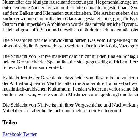
Nutznießer der blutigen Auseinandersetzungen, Hegemonialkriege und
Besuch unserer
entscheidende Niederlage zu, und konnten danach ungestört nach Syri
Website mitteilen,
auf dem Balkan und Kleinasien zurückziehen. Die Araber stießen darau
erhöhen Sie die
zurückgewonnen und mit altem Glanz ausgestattet hatte, ging für Byz
Wahrscheinlichkeit,
Ostrom mit imperialen Ambitionen wurde das mittelalterliche Byzanz, 
personalisierte
Latein abgeschafft. Staat und Gesellschaft änderte sich in den nächste
Inhalte und
Angebote zu sehen.
Die Sassaniden traf die Entwicklung härter. Das vom Bürgerkrieg u
obwohl sich die Perser verbissen wehrten. Der letzte König Yazdegerd
Die Schlacht von Ninive markiert damit nicht nur den finalen Schlag
beiden Großreiche der Spätantike, die sich gegenseitig aufrieben. Let
Schwäche Dritten zum Vorteil.
Es bleibt Ironie der Geschichte, dass beide von diesem Feind zulet
der Aufreibung beider Mächte hätten die Araber ihre Halbinsel schwer
muslimisch-arabischen Kulturraum. Persien wiederum verlor seine Bin
einflussreich war, wurde von den Muslimen zurückgedrängt und bekämp
Die Schlacht von Ninive ist mit ihrer Vorgeschichte und Nachwirkung
Mittelalter, tritt aber heute mehr und mehr in den Hintergrund.
Teilen
Facebook
Twitter