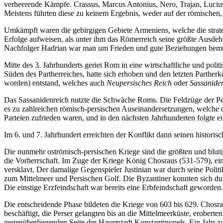
verheerende Kämpfe. Crassus, Marcus Antonius, Nero, Trajan, Lucius 
Meistens führten diese zu keinem Ergebnis, weder auf der römischen, 
Notwendig
Diese
Umkämpft waren die gebirgigen Gebiete Armeniens, welche die strateg
Cookies
Erfolge aufweisen, als unter ihm das Römerreich seine größte Ausd
sind nicht
Nachfolger Hadrian war man um Frieden und gute Beziehungen bemüht,
optional.
Sie werden
Mitte des 3. Jahrhunderts geriet Rom in eine wirtschaftliche und polit
benötigt,
Süden des Partherreiches, hatte sich erhoben und den letzten Parther
damit die
worden) entstand, welches auch
Neupersisches Reich
oder
Sassanide
Website
funktioniert.
Das Sassanidenreich nutzte die Schwäche Roms. Die Feldzüge der Per
es zu zahlreichen römisch-persischen Auseinandersetzungen, welche di
Parteien zufrieden waren, und in den nächsten Jahrhunderten folgte e
Statistik
Im 6. und 7. Jahrhundert erreichten der Konflikt dann seinen histori
Mit diesen
Cookies
Die nunmehr oströmisch-persischen Kriege sind die größten und blut
können wir die
die Vorherrschaft. Im Zuge der Kriege König Chosraus (531-579), ein
Funktionsweise
versklavt. Der damalige Gegenspieler Justinian war durch seine Pol
und Struktur
zum Mittelmeer und Persischen Golf. Die Byzantiner konnten sich dur
der Website
Die einstige Erzfeindschaft war bereits eine Erbfeindschaft geworden.
auf Basis der
Nutzung
Die entscheidende Phase bildeten die Kriege von 603 bis 629. Chosra
verbessern.
beschäftigt, die Perser gelangten bis an die Mittelmeerküste, erobert
gegenüberliegenden Seite der Hauptstadt Konstantinopels. Ein Jahr z