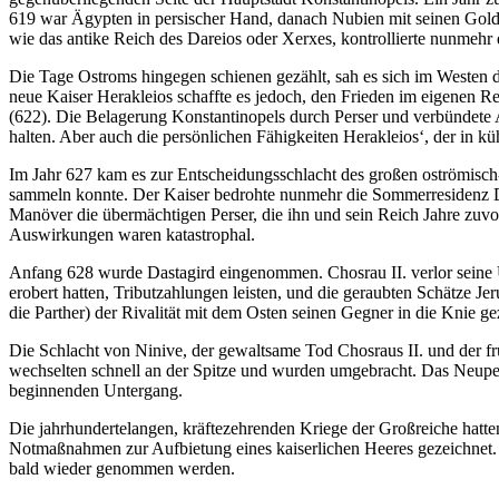
619 war Ägypten in persischer Hand, danach Nubien mit seinen Gold
wie das antike Reich des Dareios oder Xerxes, kontrollierte nunmehr
Erfahrung
Damit unsere
Die Tage Ostroms hingegen schienen gezählt, sah es sich im Westen du
Website
neue Kaiser Herakleios schaffte es jedoch, den Frieden im eigenen R
während
(622). Die Belagerung Konstantinopels durch Perser und verbündete A
Ihres Besuchs
halten. Aber auch die persönlichen Fähigkeiten Herakleios‘, der in k
so gut wie
möglich
Im Jahr 627 kam es zur Entscheidungsschlacht des großen oströmisch-
funktioniert.
sammeln konnte. Der Kaiser bedrohte nunmehr die Sommerresidenz Das
Wenn Sie
Manöver die übermächtigen Perser, die ihn und sein Reich Jahre zuvo
diese Cookies
Auswirkungen waren katastrophal.
ablehnen,
verschwinden
Anfang 628 wurde Dastagird eingenommen. Chosrau II. verlor seine U
einige
erobert hatten, Tributzahlungen leisten, und die geraubten Schätze J
Funktionen
die Parther) der Rivalität mit dem Osten seinen Gegner in die Knie ge
von der
Die Schlacht von Ninive, der gewaltsame Tod Chosraus II. und der fr
Website.
wechselten schnell an der Spitze und wurden umgebracht. Das Neuper
beginnenden Untergang.
Marketing
Die jahrhundertelangen, kräftezehrenden Kriege der Großreiche hatt
Indem Sie uns Ihre
Notmaßnahmen zur Aufbietung eines kaiserlichen Heeres gezeichnet. H
Interessen und Ihr
bald wieder genommen werden.
Verhalten beim