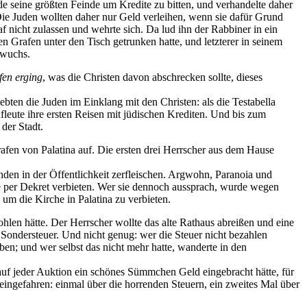
de seine größten Feinde um Kredite zu bitten, und verhandelte daher
. Die Juden wollten daher nur Geld verleihen, wenn sie dafür Grund
f nicht zulassen und wehrte sich. Da lud ihn der Rabbiner in ein
n Grafen unter den Tisch getrunken hatte, und letzterer in seinem
 wuchs.
fen erging
, was die Christen davon abschrecken sollte, dieses
bten die Juden im Einklang mit den Christen: als die Testabella
ufleute ihre ersten Reisen mit jüdischen Krediten. Und bis zum
der Stadt.
afen von Palatina auf. Die ersten drei Herrscher aus dem Hause
unden in der Öffentlichkeit zerfleischen. Argwohn, Paranoia und
rte per Dekret verbieten. Wer sie dennoch aussprach, wurde wegen
um die Kirche in Palatina zu verbieten.
len hätte. Der Herrscher wollte das alte Rathaus abreißen und eine
n Sondersteuer. Und nicht genug: wer die Steuer nicht bezahlen
ben; und wer selbst das nicht mehr hatte, wanderte in den
d auf jeder Auktion ein schönes Sümmchen Geld eingebracht hätte, für
ingefahren: einmal über die horrenden Steuern, ein zweites Mal über