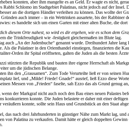
 erheben konnten, aber ihm mangelte es an Geld. Er wagte es nicht, gera
des Rabbi Schlomo im Stadtgebiet Palatinas, nicht jedoch auf der Insel
besser an die dortigen Händler verleihen zu können. Das wollte der Gra
 Gründen auch immer – in ein Wettrinken ausartete, bis der Rabbiner de
wies: es handelte sich um einen Garten mit einer alten Buche, die dort
ich diesem Orte nahest, so wird es dir ergehen, wie es schon dem Gra
em die Trinkfreudigkeit wie -festigkeit gleichermaßen im Blute lag.
Tag auch „An der Judenbuche“ genannt wurde. Dreihundert Jahre lang le
. Als die Palatiner in den Orienthandel einstiegen, finanzierten die Ka
ter-Orden ihr Spital eröffneten, galten die Juden als die besten Ärzte 
zzi stürzten die Republik und bauten ihre eigene Herrschaft als Markgr
weiter um die jüdischen Belange.
nannten ihn den „Grausamen“. Zum Tode Verurteilte ließ er von seinen H
atsplatz lief, und „Milde! Friede! Gnade!“ ausrief, ließ Ezzo diese Wo
einen Messen von „Frieden“ faselte, sah Ezzo das als Grund genug an, 
wenn der Markgraf nicht auch noch den Bau eines neuen Palastes befoh
iens konkurrieren konnte. Die Juden belastete er daher mit einer deftige
er veräußern konnte, sollte sein Haus und Grundstück an den Staat abge
ertel, das nach drei Jahrhunderten in günstiger Nähe zum Markt lag, un
n von Palatina zu verkaufen. Damit hätte er gleich doppelten Gewinn e
n.