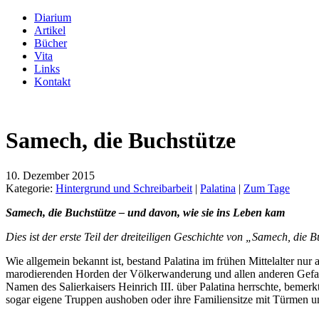
Diarium
Artikel
Bücher
Vita
Links
Kontakt
Samech, die Buchstütze
10. Dezember 2015
Kategorie:
Hintergrund und Schreibarbeit
|
Palatina
|
Zum Tage
Samech, die Buchstütze – und davon, wie sie ins Leben kam
Dies ist der erste Teil der dreiteiligen Geschichte von „Samech, di
Wie allgemein bekannt ist, bestand Palatina im frühen Mittelalter n
marodierenden Horden der Völkerwanderung und allen anderen Gefahren
Namen des Salierkaisers Heinrich III. über Palatina herrschte, bemer
sogar eigene Truppen aushoben oder ihre Familiensitze mit Türmen u