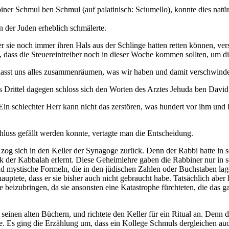
er Schmul ben Schmul (auf palatinisch: Sciumello), konnte dies natürli
n der Juden erheblich schmälerte.
er sie noch immer ihren Hals aus der Schlinge hatten retten können, v
dass die Steuereintreiber noch in dieser Woche kommen sollten, um die
 lasst uns alles zusammenräumen, was wir haben und damit verschwinden
es Drittel dagegen schloss sich den Worten des Arztes Jehuda ben David
Ein schlechter Herr kann nicht das zerstören, was hundert vor ihm un
hluss gefällt werden konnte, vertagte man die Entscheidung.
og sich in den Keller der Synagoge zurück. Denn der Rabbi hatte in s
k der Kabbalah erlernt. Diese Geheimlehre gaben die Rabbiner nur in se
d mystische Formeln, die in den jüdischen Zahlen oder Buchstaben lag
auptete, dass er sie bisher auch nicht gebraucht habe. Tatsächlich aber 
se beizubringen, da sie ansonsten eine Katastrophe fürchteten, die da
einen alten Büchern, und richtete den Keller für ein Ritual an. Denn d
 Es ging die Erzählung um, dass ein Kollege Schmuls dergleichen auc