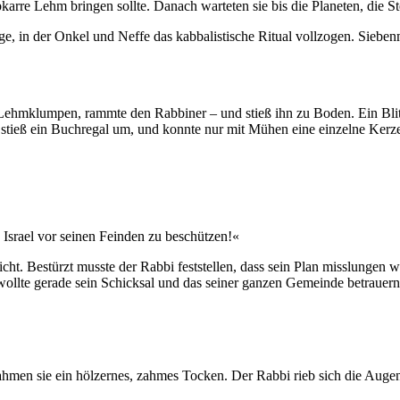
karre Lehm bringen sollte. Danach warteten sie bis die Planeten, die St
goge, in der Onkel und Neffe das kabbalistische Ritual vollzogen. Si
Lehmklumpen, rammte den Rabbiner – und stieß ihn zu Boden. Ein Blit
 stieß ein Buchregal um, und konnte nur mit Mühen eine einzelne Kerze
 Israel vor seinen Feinden zu beschützen!«
ht. Bestürzt musste der Rabbi feststellen, dass sein Plan misslungen 
wollte gerade sein Schicksal und das seiner ganzen Gemeinde betrauer
rnahmen sie ein hölzernes, zahmes Tocken. Der Rabbi rieb sich die Au