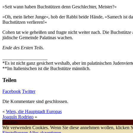
»Seit wann haben Buchstützen denn Geschlechter, Meister?«
»Oh, mein lieber Junge«, hob der Rabbi beide Hände, »Samech ist das
Buchstützen verlieren!«
Cohen tat wie geheißen und fragte nicht weiter nach. Die Buchstütz
jüdische Gemeinde Palatinas wachen.
Ende des Ersten Teils.
___________________
*Es ist nicht ganz gesichert weshalb, aber im palatinischen Judenvi
**Im Italienischen ist die Buchstütze männlich.
Teilen
Facebook
Twitter
Die Kommentare sind geschlossen.
«
Wien, die Hauptstadt Europas
Joaquín Rodrigo
»
Cookies
Wir verwenden Cookies. Wenn Sie diese annehmen wollen, klicken Si
Einstellungen
Alles akzeptieren