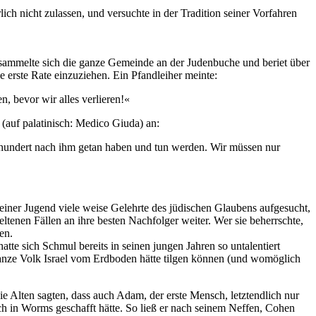
ch nicht zulassen, und versuchte in der Tradition seiner Vorfahren
ersammelte sich die ganze Gemeinde an der Judenbuche und beriet über
 erste Rate einzuziehen. Ein Pfandleiher meinte:
, bevor wir alles verlieren!«
 (auf palatinisch: Medico Giuda) an:
d hundert nach ihm getan haben und tun werden. Wir müssen nur
einer Jugend viele weise Gelehrte des jüdischen Glaubens aufgesucht,
ltenen Fällen an ihre besten Nachfolger weiter. Wer sie beherrschte,
en.
hatte sich Schmul bereits in seinen jungen Jahren so untalentiert
s ganze Volk Israel vom Erdboden hätte tilgen können (und womöglich
ie Alten sagten, dass auch Adam, der erste Mensch, letztendlich nur
h in Worms geschafft hätte. So ließ er nach seinem Neffen, Cohen