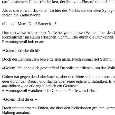
(auf palatinisch: Cohen)* schicken, der ihm vom Flussufer eine Schub
Als es soweit war, flackerten Lichter des Nachts aus der alten Syna
sprach die Zauberworte:
»Lamed! Mem! Nun! Samech…!«
Dummerweise stolperte der Neffe bei genau diesen Worten über den 
Kerzenlichter im Raum erloschen. Schmul irrte durch die Dunkelheit,
Erwartungsvoll hob er an:
»Golem! Erhebe dich!«
Doch der Lehmhaufen bewegte sich nicht. Noch einmal rief Schmul:
»Golem! Ich habe dich geschaffen! Du sollst mir dienen, um das Volk
Cohen trat gegen den Lahmhaufen, aber der rührte sich immer noch nic
quer durch den Raum, und fluchte über seine eigene Unfähigkeit. Er 
anzuführen – da erklang plötzlich ein Geräusch.
Erwartungsvoll wandten sich Onkel und Neffe zum Lehm:
»Golem! Bist du es?«
Doch statt tönerneren Füßen, die über den Kellerboden grollten, ve
Haltung annahm.