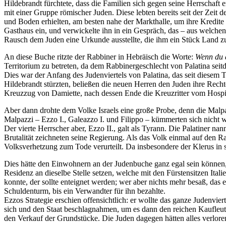
Hildebrandt fürchtete, dass die Familien sich gegen seine Herrschaft
mit einer Gruppe römischer Juden. Diese lebten bereits seit der Zeit 
und Boden erhielten, am besten nahe der Markthalle, um ihre Kredite 
Gasthaus ein, und verwickelte ihn in ein Gespräch, das – aus welchen
Rausch dem Juden eine Urkunde ausstellte, die ihm ein Stück Land zu
An diese Buche ritzte der Rabbiner in Hebräisch die Worte:
Wenn du d
Territorium zu betreten, da dem Rabbinergeschlecht von Palatina seitd
Dies war der Anfang des Judenviertels von Palatina, das seit diesem 
Hildebrandt stürzten, beließen die neuen Herren den Juden ihre Rechte
Kreuzzug von Damiette, nach dessen Ende die Kreuzritter vom Hospitali
Aber dann drohte dem Volke Israels eine große Probe, denn die Malpa
Malpazzi – Ezzo I., Galeazzo I. und Filippo – kümmerten sich nicht 
Der vierte Herrscher aber, Ezzo II., galt als Tyrann. Die Palatiner 
Brutalität zeichneten seine Regierung. Als das Volk einmal auf den R
Volksverhetzung zum Tode verurteilt. Da insbesondere der Klerus in s
Dies hätte den Einwohnern an der Judenbuche ganz egal sein können, 
Residenz an dieselbe Stelle setzen, welche mit den Fürstensitzen Ital
konnte, der sollte enteignet werden; wer aber nichts mehr besaß, das 
Schuldenturm, bis ein Verwandter für ihn bezahlte.
Ezzos Strategie erschien offensichtlich: er wollte das ganze Judenvi
sich und den Staat beschlagnahmen, um es dann den reichen Kaufleute
den Verkauf der Grundstücke. Die Juden dagegen hätten alles verlore