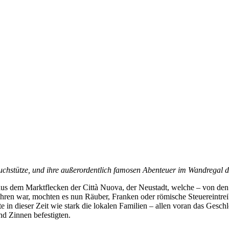
e Buchstütze, und ihre außerordentlich famosen Abenteuer im Wandrega
ur aus dem Marktflecken der Città Nuova, der Neustadt, welche – von d
 war, mochten es nun Räuber, Franken oder römische Steuereintreiber 
kte in dieser Zeit wie stark die lokalen Familien – allen voran das Ge
nd Zinnen befestigten.