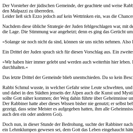
Der Vorsteher der jüdischen Gemeinde, der geachtete und weise Rabbin
den Malpazzi zu überreden.
Leider ließ sich Ezzo jedoch auf kein Wettrinken ein, was die Chance
Nachdem diese übliche Strategie der Juden fehlgeschlagen war, mit d
die Lage. Die Stimmung war angeheizt; denn es ging das Gerücht um, 
»Solange sie noch nicht da sind, können sie uns nichts nehmen. Also
Ein Drittel der Juden sprach sich für diesen Vorschlag aus. Ein zweit
»Wir haben hier immer gelebt und werden auch weiterhin hier leben. 
durchhalten.«
Das letzte Drittel der Gemeinde blieb unentschieden. Da so kein Besc
Rabbi Schmul wusste, in welcher Gefahr seine Leute schwebten, und z
und dabei in den Städten jenseits der Alpen auch die Kunst und Mysti
sollte Gott näher kommen; der Weg dahin führte über Geheimnisse un
Der Rabbiner hatte aber dieses Wissen bisher nie genutzt; er selbst beh
gezeigt, dass seine Meister es aufgegeben hatten, ihm alle Geheimnis
auch den ein oder anderen Goi).
Doch nun, in dieser Stunde der Bedrohung, suchte der Rabbiner nach s
ein Lehmklumpen gewesen sei, dem Gott das Leben eingehaucht hätte.